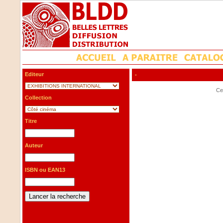
Editeur
-
Cet
Collection
Titre
Auteur
ISBN ou EAN13