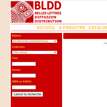
Editeur
-
Cet
Collection
Titre
Auteur
ISBN ou EAN13