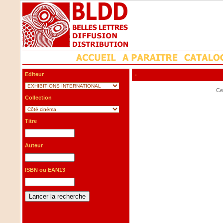
Editeur
-
Cet
Collection
Titre
Auteur
ISBN ou EAN13