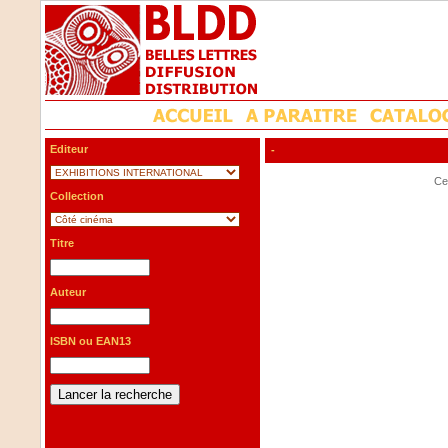
Editeur
-
Cet
Collection
Titre
Auteur
ISBN ou EAN13