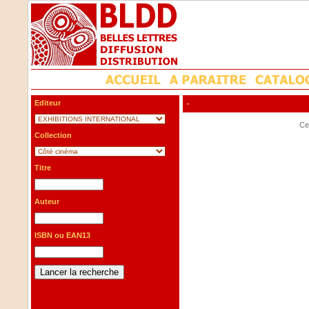
Editeur
-
Cet
Collection
Titre
Auteur
ISBN ou EAN13