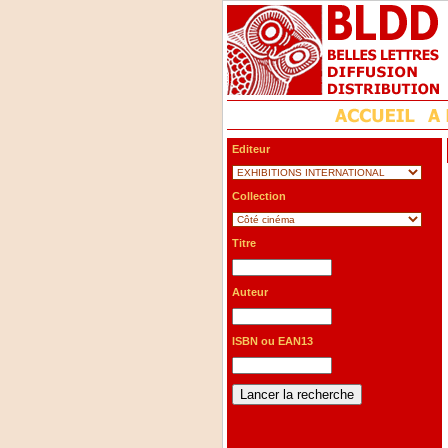
Editeur
Collection
Titre
Auteur
ISBN ou EAN13