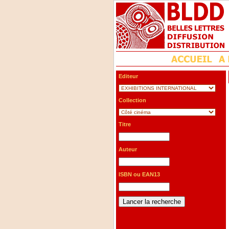
Editeur
Collection
Titre
Auteur
ISBN ou EAN13