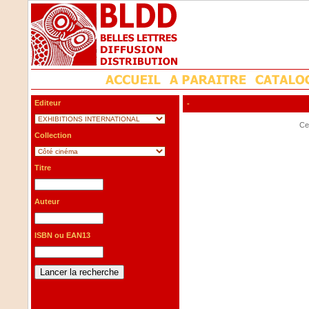
Editeur
-
Cet
Collection
Titre
Auteur
ISBN ou EAN13