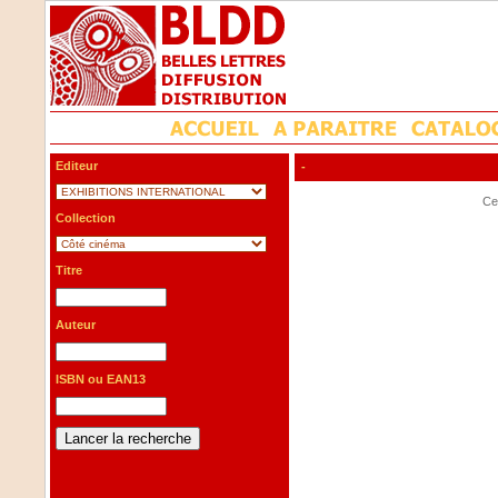
Editeur
-
Cet
Collection
Titre
Auteur
ISBN ou EAN13