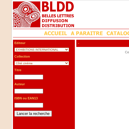
Editeur
-
Cet
Collection
Titre
Auteur
ISBN ou EAN13