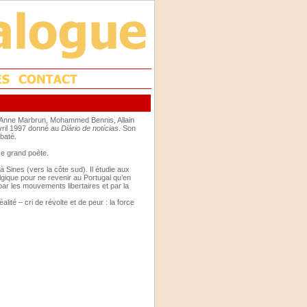
d’Anne Marbrun, Mohammed Bennis, Allain
avril 1997 donné au
Diário de notícias
. Son
abaté.
ce grand poète.
Sines (vers la côte sud). Il étudie aux
elgique pour ne revenir au Portugal qu’en
 par les mouvements libertaires et par la
lité – cri de révolte et de peur : la force