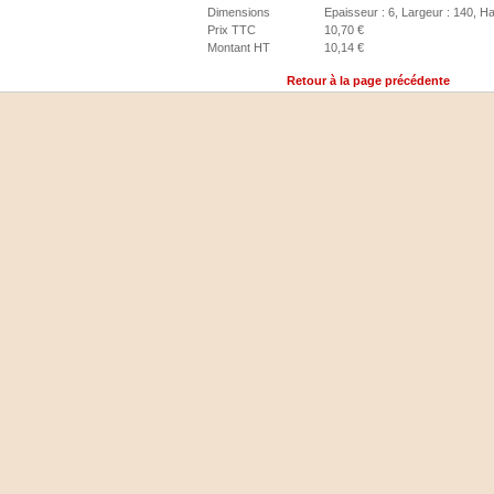
Dimensions
Epaisseur : 6, Largeur : 140, H
Prix TTC
10,70 €
Montant HT
10,14 €
Retour à la page précédente