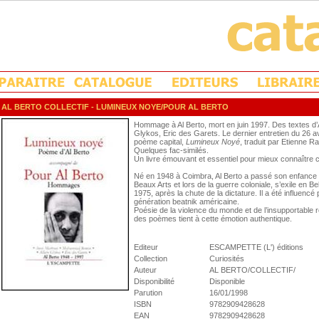
AL BERTO COLLECTIF
- LUMINEUX NOYE/POUR AL BERTO
Hommage à Al Berto, mort en juin 1997. Des textes 
Glykos, Eric des Garets. Le dernier entretien du 26 
poème capital,
Lumineux Noyé
, traduit par Etienne R
Quelques fac-similés.
Un livre émouvant et essentiel pour mieux connaître 
Né en 1948 à Coimbra, Al Berto a passé son enfance à 
Beaux Arts et lors de la guerre coloniale, s’exile en B
1975, après la chute de la dictature. Il a été influencé
génération beatnik américaine.
Poésie de la violence du monde et de l’insupportable réa
des poèmes tient à cette émotion authentique.
Editeur
ESCAMPETTE (L') éditions
Collection
Curiosités
Auteur
AL BERTO/COLLECTIF/
Disponibilité
Disponible
Parution
16/01/1998
ISBN
9782909428628
EAN
9782909428628