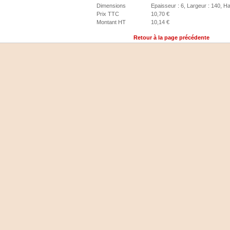
Dimensions
Epaisseur : 6, Largeur : 140, H
Prix TTC
10,70 €
Montant HT
10,14 €
Retour à la page précédente