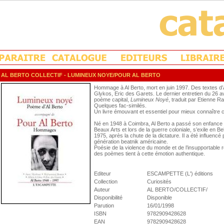
AL BERTO COLLECTIF
- LUMINEUX NOYE/POUR AL BERTO
Hommage à Al Berto, mort en juin 1997. Des textes 
Glykos, Eric des Garets. Le dernier entretien du 26 
poème capital,
Lumineux Noyé
, traduit par Etienne R
Quelques fac-similés.
Un livre émouvant et essentiel pour mieux connaître 
Né en 1948 à Coimbra, Al Berto a passé son enfance à 
Beaux Arts et lors de la guerre coloniale, s’exile en B
1975, après la chute de la dictature. Il a été influencé
génération beatnik américaine.
Poésie de la violence du monde et de l’insupportable réa
des poèmes tient à cette émotion authentique.
Editeur
ESCAMPETTE (L') éditions
Collection
Curiosités
Auteur
AL BERTO/COLLECTIF/
Disponibilité
Disponible
Parution
16/01/1998
ISBN
9782909428628
EAN
9782909428628