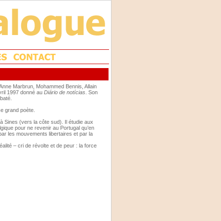
d’Anne Marbrun, Mohammed Bennis, Allain
avril 1997 donné au
Diário de notícias
. Son
abaté.
ce grand poète.
Sines (vers la côte sud). Il étudie aux
elgique pour ne revenir au Portugal qu’en
 par les mouvements libertaires et par la
lité – cri de révolte et de peur : la force