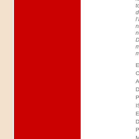
t
d
l
n
n
D
m
m
E
C
A
D
P
I
D
P
M