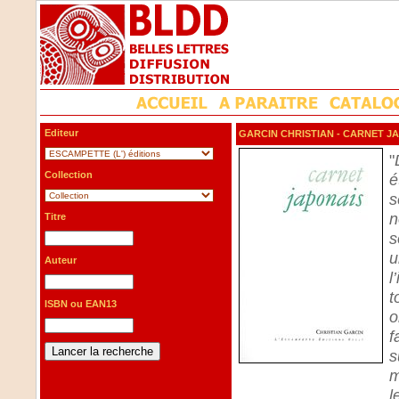
Editeur
GARCIN CHRISTIAN
- CARNET J
"
Collection
é
s
n
Titre
s
u
Auteur
l
t
ISBN ou EAN13
o
f
s
m
l