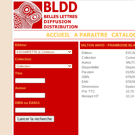
Editeur
VALTON ARVO
- FRAMBOISE BL
Editeur
ESCAM
Collection
Curios
Collection
Auteur
VALT
Disponibilité
Dispon
Parution
01/05
Titre
ISBN
97829
EAN
97829
Dimensions
Epaiss
Auteur
Prix TTC
10,70 
Montant HT
10,14 
ISBN ou EAN13