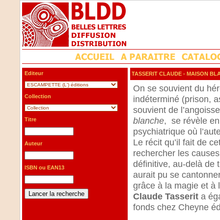
Editeur
TASSERIT CLAUDE
- MAISON BL
On se souvient du hé
Collection
indéterminé (prison, a
souvient de l’angois
blanche
, se révèle en 
Titre
psychiatrique où l’aut
Le récit qu’il fait de c
Auteur
rechercher les causes 
définitive, au-delà de
ISBN ou EAN13
aurait pu se cantonner
grâce à la magie et à la
Claude Tasserit
a ég
fonds chez Cheyne é