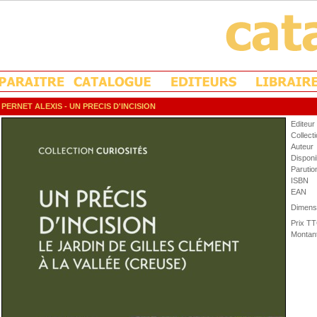
PERNET ALEXIS
- UN PRECIS D'INCISION
Editeur
Collect
Auteur
Disponib
Parutio
ISBN
EAN
Dimens
Prix T
Montan