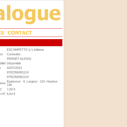
ESCAMPETTE (L') éditions
ion
Curiosités
PERNET ALEXIS/
ilité
Disponible
n
02/07/2021
9782356081124
9782356081124
Epaisseur : 6, Largeur : 110, Hauteur :
ions
146
TC
7,00 €
t HT
6,64 €