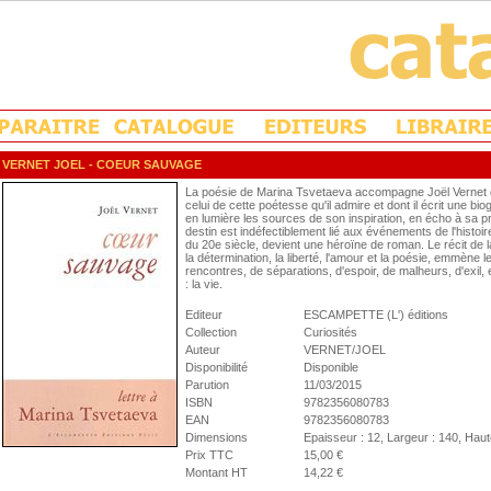
VERNET JOEL
- COEUR SAUVAGE
La poésie de Marina Tsvetaeva accompagne Joël Vernet
celui de cette poétesse qu'il admire et dont il écrit une 
en lumière les sources de son inspiration, en écho à sa p
destin est indéfectiblement lié aux événements de l'histoir
du 20e siècle, devient une héroïne de roman. Le récit de 
la détermination, la liberté, l'amour et la poésie, emmène 
rencontres, de séparations, d'espoir, de malheurs, d'exil, 
: la vie.
Editeur
ESCAMPETTE (L') éditions
Collection
Curiosités
Auteur
VERNET/JOEL
Disponibilité
Disponible
Parution
11/03/2015
ISBN
9782356080783
EAN
9782356080783
Dimensions
Epaisseur : 12, Largeur : 140, Haut
Prix TTC
15,00 €
Montant HT
14,22 €