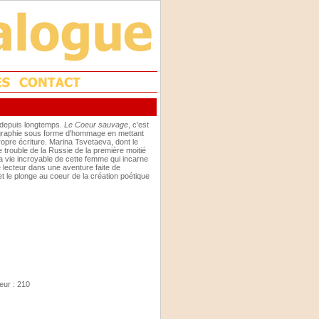
 depuis longtemps.
Le Coeur sauvage
, c'est
biographie sous forme d'hommage en mettant
ropre écriture. Marina Tsvetaeva, dont le
e trouble de la Russie de la première moitié
la vie incroyable de cette femme qui incarne
le lecteur dans une aventure faite de
et le plonge au coeur de la création poétique
eur : 210