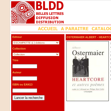
Editeur
OSTERMAIER ALBERT
- HEARTC
Collection
Titre
Auteur
ISBN ou EAN13