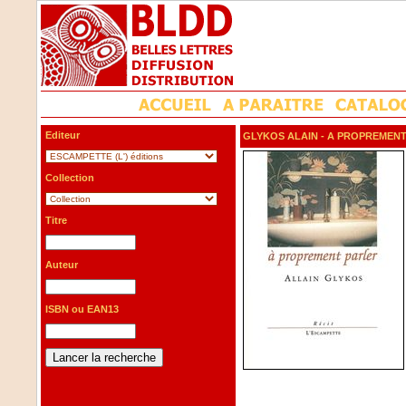
Editeur
GLYKOS ALAIN
- A PROPREMENT
Collection
Titre
Auteur
ISBN ou EAN13