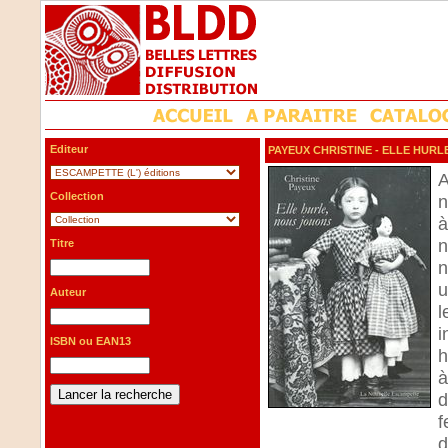
Editeur
PAYEUX CHRISTINE
- ELLE HURL
A
Collection
n
à
n
Titre
n
u
Auteur
l
i
ISBN ou EAN13
h
à
d
f
d