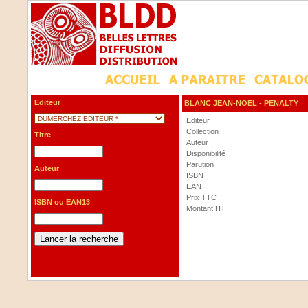
Editeur
BLANC JEAN-NOEL
- PENALTY
Editeur
Collection
Titre
Auteur
Disponibilité
Parution
Auteur
ISBN
EAN
Prix TTC
ISBN ou EAN13
Montant HT