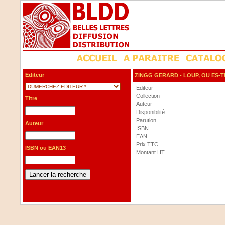
Editeur
ZINGG GERARD
- LOUP, OU ES-T
Editeur
Collection
Titre
Auteur
Disponibilité
Parution
Auteur
ISBN
EAN
Prix TTC
ISBN ou EAN13
Montant HT