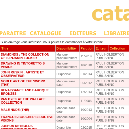
Si un ouvrage vous intéresse, vous pouvez le commander à votre libraire
Titre
Disponibilité
Parution
Editeur
Collection
DIAMONDS : THE COLLECTION
Manque
PAUL HOLBERTON
11/2019
OF BENJAMIN ZUCKER
provisoirement
PUBLISHING
DRAWING IN TINTORETTO'S
Manque
PAUL HOLBERTON
10/2018
VENICE
provisoirement
PUBLISHING
JOHN RUSKIN : ARTISTE ET
PAUL HOLBERTON
Disponible
01/2014
OBSERVATEUR
PUBLISHING
NOBLE ART OF THE SWORD
Manque sans
PAUL HOLBERTON
05/2012
(THE)
date
PUBLISHING
RENAISSANCE AND BAROQUE
PAUL HOLBERTON
Disponible
12/2013
BRONZES
PUBLISHING
VAN DYCK AT THE WALLACE
PAUL HOLBERTON
Disponible
11/2003
COLLECTION
PUBLISHING
Manque sans
PAUL HOLBERTON
MALE NUDE (THE)
10/2013
date
PUBLISHING
FRANCOIS BOUCHER SEDUCTIVE
Manque sans
PAUL HOLBERTON
10/2004
VISIONS
date
PUBLISHING
JOSHUA REYNOLDS
PAUL HOLBERTON
Disponible
02/2015