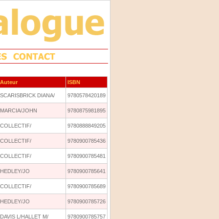
Auteur
ISBN
SCARISBRICK DIANA/
9780578420189
MARCIA/JOHN
9780875981895
COLLECTIF/
9780888849205
COLLECTIF/
9780900785436
COLLECTIF/
9780900785481
HEDLEY/JO
9780900785641
COLLECTIF/
9780900785689
HEDLEY/JO
9780900785726
DAVIS L/HALLET M/
9780900785757