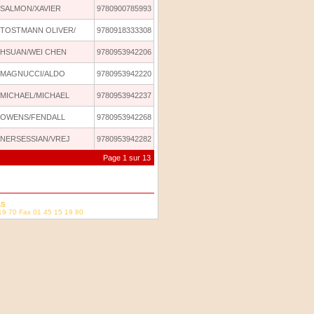
SALMON/XAVIER
9780900785993
TOSTMANN OLIVER/
9780918333308
HSUAN/WEI CHEN
9780953942206
MAGNUCCI/ALDO
9780953942220
MICHAEL/MICHAEL
9780953942237
OWENS/FENDALL
9780953942268
NERSESSIAN/VREJ
9780953942282
Page 1 sur 13
AS
19 70 Fax 01 45 15 19 80