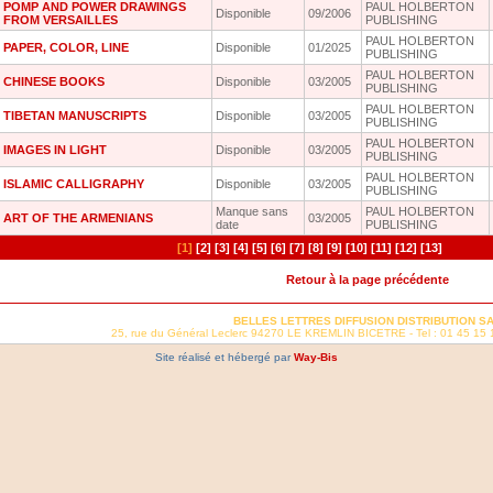
POMP AND POWER DRAWINGS
PAUL HOLBERTON
Disponible
09/2006
FROM VERSAILLES
PUBLISHING
PAUL HOLBERTON
PAPER, COLOR, LINE
Disponible
01/2025
PUBLISHING
PAUL HOLBERTON
CHINESE BOOKS
Disponible
03/2005
PUBLISHING
PAUL HOLBERTON
TIBETAN MANUSCRIPTS
Disponible
03/2005
PUBLISHING
PAUL HOLBERTON
IMAGES IN LIGHT
Disponible
03/2005
PUBLISHING
PAUL HOLBERTON
ISLAMIC CALLIGRAPHY
Disponible
03/2005
PUBLISHING
Manque sans
PAUL HOLBERTON
ART OF THE ARMENIANS
03/2005
date
PUBLISHING
[1]
[2]
[3]
[4]
[5]
[6]
[7]
[8]
[9]
[10]
[11]
[12]
[13]
Retour à la page précédente
BELLES LETTRES DIFFUSION DISTRIBUTION S
25, rue du Général Leclerc 94270 LE KREMLIN BICETRE - Tel : 01 45 15 
Site réalisé et hébergé par
Way-Bis