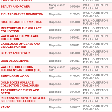
EXPERIMENTS IN PAINT
PUBLISHING
Manque sans
PAUL HOLBERTON
BEAUTY AND POWER
04/2010
date
PUBLISHING
PAUL HOLBERTON
RICHARD PARKES BONINGTON
Disponible
11/2003
PUBLISHING
PAUL HOLBERTON
PAUL DELAROCHE 1797 - 1856
Disponible
01/2010
PUBLISHING
MINIATURES IN THE WALLACE
PAUL HOLBERTON
Disponible
10/2010
COLLECTION
PUBLISHING
WATTEAU AT THE WALLACE
PAUL HOLBERTON
Disponible
03/2011
COLLECTION
PUBLISHING
CATALOGUE OF GLASS AND
PAUL HOLBERTON
Disponible
07/2011
LIMOGES PAINTED
PUBLISHING
PAUL HOLBERTON
BEAUTY AND POWER
Disponible
04/2010
PUBLISHING
PAUL HOLBERTON
JEAN DE JULLIENNE
Disponible
03/2011
PUBLISHING
WALLACE COLLECTION
Manque sans
PAUL HOLBERTON
02/2009
CHILDREN'S ART BOOK (THE)
date
PUBLISHING
PAUL HOLBERTON
PAINTINGS IN WOOD
Disponible
11/2003
PUBLISHING
GOLD BOXES WALLACE
PAUL HOLBERTON
Disponible
05/2012
COLLECTION CATALOGUES
PUBLISHING
TREASURES OF THE BLACK
PAUL HOLBERTON
Disponible
02/2009
DEATH
PUBLISHING
RENAISSANCE SILVER FROM THE
PAUL HOLBERTON
Disponible
07/2007
SCHRODER COLLECTION
PUBLISHING
PAUL HOLBERTON
XANTO
Disponible
01/2007
PUBLISHING