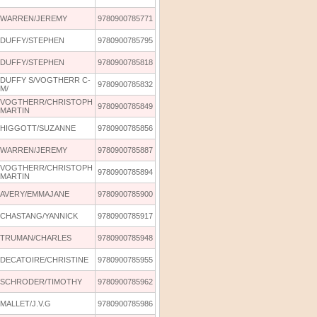
WARREN/JEREMY
9780900785771
DUFFY/STEPHEN
9780900785795
DUFFY/STEPHEN
9780900785818
DUFFY S/VOGTHERR C-
9780900785832
M/
VOGTHERR/CHRISTOPH
9780900785849
MARTIN
HIGGOTT/SUZANNE
9780900785856
WARREN/JEREMY
9780900785887
VOGTHERR/CHRISTOPH
9780900785894
MARTIN
AVERY/EMMAJANE
9780900785900
CHASTANG/YANNICK
9780900785917
TRUMAN/CHARLES
9780900785948
DECATOIRE/CHRISTINE
9780900785955
SCHRODER/TIMOTHY
9780900785962
MALLET/J.V.G
9780900785986