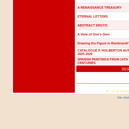
A RENAISSANCE TREASURY
ETERNAL LETTERS
ABSTRACT EROTIC
A View of One's Own
Drawing the Figure in Rembrandt
CATALOGUE P. HOLBERTON AU
2025-2026
SPANISH PAINTINGS FROM 14TH
CENTURIES
[1]
[
25, rue du Génér
Site réa