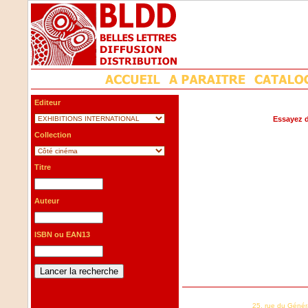
Editeur
Essayez d
Collection
Titre
Auteur
ISBN ou EAN13
25, rue du Génér